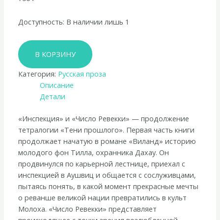
Доступность:
В наличии лишь 1
Количество
В КОРЗИНУ
товара
Оксана
Категория:
Русская проза
Кириллова
Описание
«Инспекция.
Детали
Число
Ревекки»
«Инспекция» и «Число Ревекки» — продолжение
тетралогии «Тени прошлого». Первая часть книги
продолжает начатую в романе «Виланд» историю
молодого фон Тилла, охранника Дахау. Он
продвинулся по карьерной лестнице, приехал с
инспекцией в Аушвиц и общается с сослуживцами,
пытаясь понять, в какой момент прекрасные мечты
о реванше великой нации превратились в культ
Молоха. «Число Ревекки» представляет
происходящее с точки зрения возлюбленной