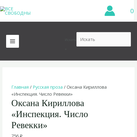
Перейти
0
к
содержимому
Искать
MAIN
×
MENU
Главная
/
Русская проза
/ Оксана Кириллова
«Инспекция. Число Ревекки»
Оксана Кириллова
«Инспекция. Число
Ревекки»
756
₽