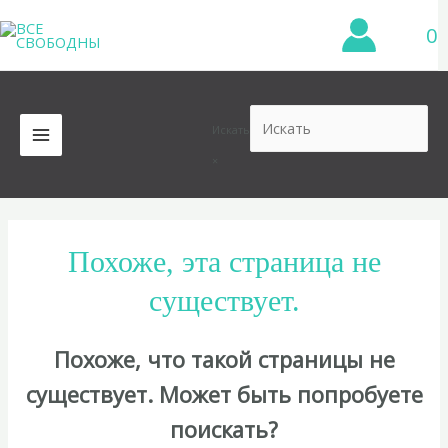
Перейти
0
к
содержимому
Искать
MAIN
×
MENU
Похоже, эта страница не
существует.
Похоже, что такой страницы не
существует. Может быть попробуете
поискать?