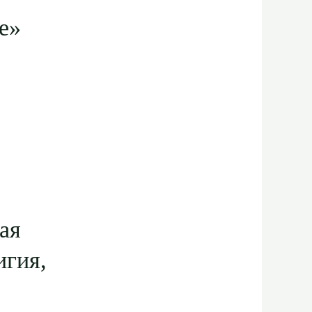
е»
ая
игия,