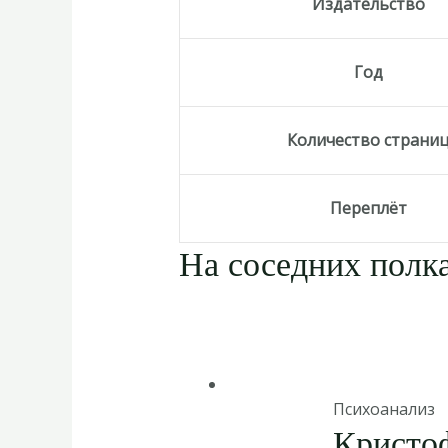
Издательство
Год
Количество страни
Переплёт
На соседних полка
Психоанализ
Кристо