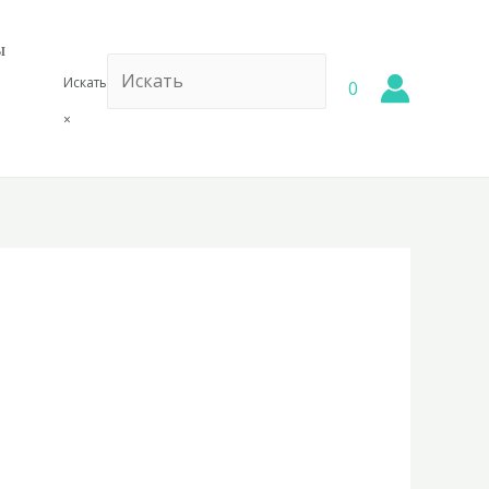
ы
Искать
0
×