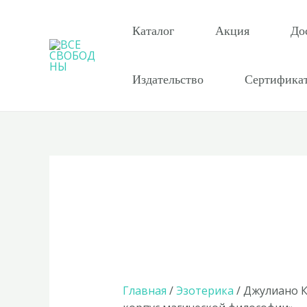
Перейти
к
Каталог
Акция
До
содержимому
Издательство
Сертифика
Главная
/
Эзотерика
/ Джулиано 