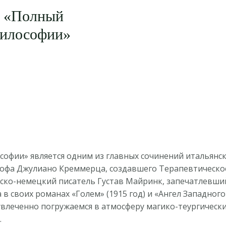
 «Полный
философии»
софии» является одним из главных сочинений итальянск
софа Джулиано Креммерца, создавшего Терапевтическо
ско-немецкий писатель Густав Майринк, запечатлевший
 своих романах «Голем» (1915 год) и «Ангел Западного о
увлеченно погружаемся в атмосферу магико-теургически
.