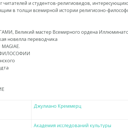
уг читателей и студентов-религиоведов, интересующихс
дящим в толщи всемирной истории религиозно-философ
АМИ, Великий мастер Всемирного ордена Иллюминато
ая новелла переводчика
 MAGIAE.
 ФИЛОСОФИИ
нского
ндта
ИЕ
Джулиано Креммерц
Академия исследований культуры