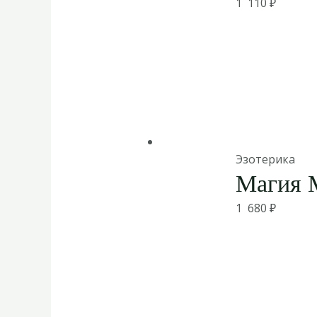
1 110
₽
Эзотерика
Магия 
1 680
₽