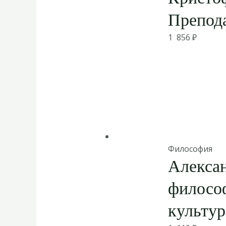
Препода
1 856
₽
Философия
Алекса
философ
культур