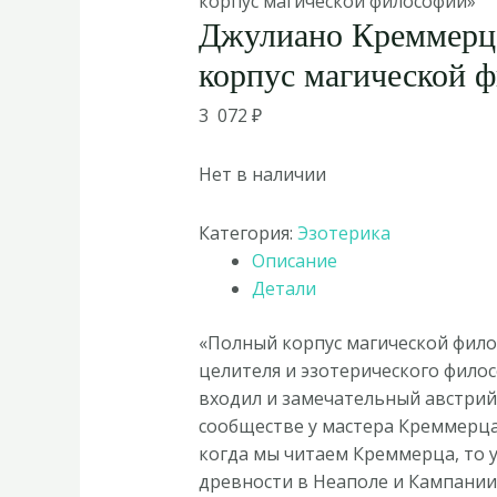
корпус магической философии»
Джулиано Креммерц
корпус магической 
3 072
₽
Нет в наличии
Категория:
Эзотерика
Описание
Детали
«Полный корпус магической фило
целителя и эзотерического фило
входил и замечательный австрий
сообществе у мастера Креммерца в
когда мы читаем Креммерца, то 
древности в Неаполе и Кампании