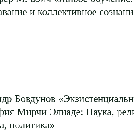
вание и коллективное сознани
ндр Бовдунов «Экзистенциальн
ия Мирчи Элиаде: Наука, рел
а, политика»