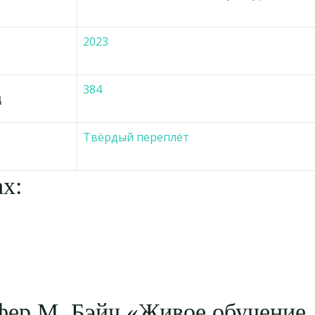
2023
384
ц
Твёрдый переплёт
х:
фер М. Бэйч «Живое обучение.