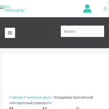
Перейти
0
к
содержимому
Искать
MAIN
×
MENU
Главная
/
Книжное дело
/ Владимир Кричевский
«Интересный разворот»