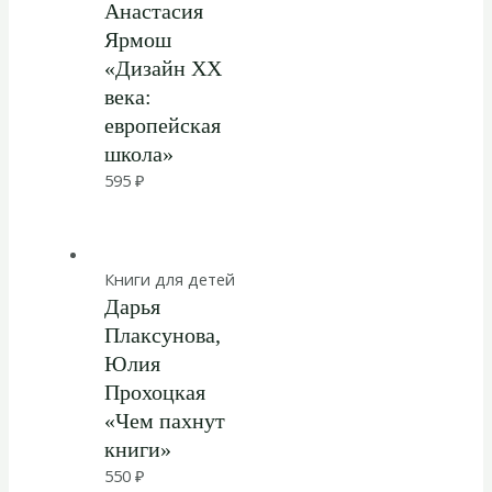
Анастасия
Ярмош
«Дизайн XX
века:
европейская
школа»
595
₽
Книги для детей
Дарья
Плаксунова,
Юлия
Прохоцкая
«Чем пахнут
книги»
550
₽