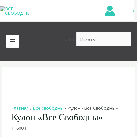
Перейти
0
к
содержимому
Искать
MAIN
×
MENU
Главная
/
Все свободны
/ Кулон «Все Свободны»
Кулон «Все Свободны»
1 600
₽