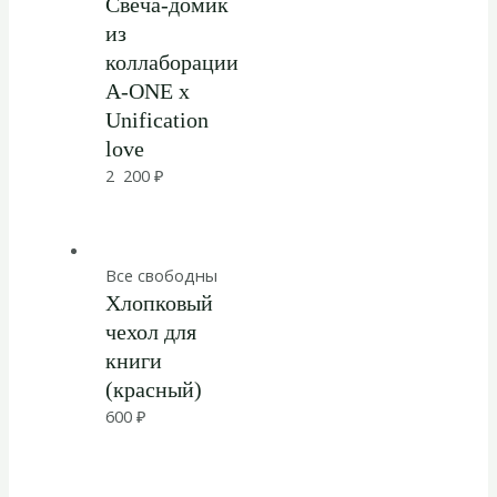
Свеча-домик
из
коллаборации
A-ONE x
Unification
love
2 200
₽
Все свободны
Хлопковый
чехол для
книги
(красный)
600
₽