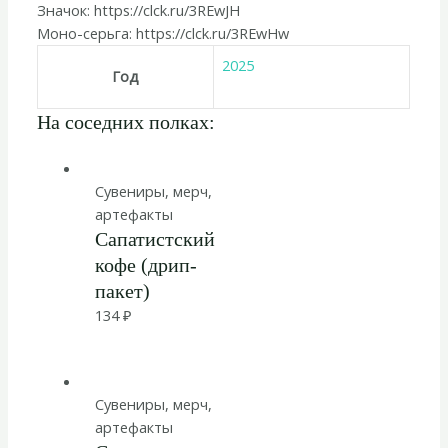
Значок: https://clck.ru/3REwJH
Моно-серьга: https://clck.ru/3REwHw
2025
Год
На соседних полках:
Сувениры, мерч,
артефакты
Сапатистский
кофе (дрип-
пакет)
134
₽
Сувениры, мерч,
артефакты