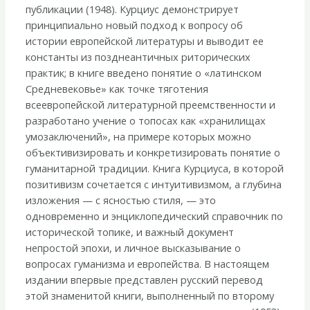
томах)
публикации (1948). Курциус демонстрирует
принципиально новый подход к вопросу об
истории европейской литературы и выводит ее
константы из позднеантичных риторических
практик; в книге введено понятие о «латинском
Средневековье» как точке тяготения
всеевропейской литературной преемственности и
разработано учение о топосах как «хранилищах
умозаключений», на примере которых можно
объективизировать и конкретизировать понятие о
гуманитарной традиции. Книга Курциуса, в которой
позитивизм сочетается с интуитивизмом, а глубина
изложения — с ясностью стиля, — это
одновременно и энциклопедический справочник по
исторической топике, и важный документ
непростой эпохи, и личное высказывание о
вопросах гуманизма и европейства. В настоящем
издании впервые представлен русский перевод
этой знаменитой книги, выполненный по второму