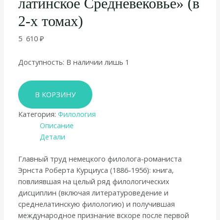
латинское Средневековье» (в
2-х томах)
5 610
₽
Доступность:
В наличии лишь 1
Количество
В КОРЗИНУ
товара
Эрнст
Категория:
Филология
Курциус
Описание
«Европейская
Детали
литература
и
Главный труд немецкого филолога-романиста
латинское
Эрнста Роберта Курциуса (1886-1956): книга,
Средневековье»
повлиявшая на целый ряд филологических
(в
дисциплин (включая литературоведение и
2-
среднелатинскую филологию) и получившая
х
международное признание вскоре после первой