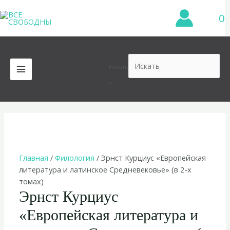
Перейти
0
к
содержимому
Искать
MAIN
×
MENU
Главная
/
Филология
/ Эрнст Курциус «Европейская
литература и латинское Средневековье» (в 2-х
томах)
Эрнст Курциус
«Европейская литература и