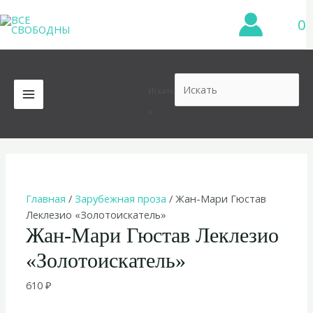
Перейти
0
к
содержимому
Искать
MAIN
×
MENU
Главная
/
Зарубежная проза
/ Жан-Мари Гюстав
Леклезио «Золотоискатель»
Жан-Мари Гюстав Леклезио
«Золотоискатель»
610
₽