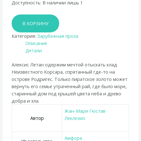
Доступность:
В наличии лишь 1
Количество
В КОРЗИНУ
товара
Жан-
Категория:
Зарубежная проза
Мари
Описание
Гюстав
Детали
Леклезио
«Золотоискатель»
Алексис Летан одержим мечтой отыскать клад
Неизвестного Корсара, спрятанный где-то на
острове Родригес. Только пиратское золото может
вернуть его семье утраченный рай, где было море,
старинный дом под крышей цвета неба и древо
добра и зла.
Жан-Мари Гюстав
Автор
Леклезио
Амфора