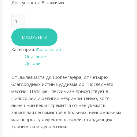
Доступность:
В наличии
Количество
товара
Томас
В КОРЗИНУ
Лиготти
«Заговор
Категория:
Философия
против
Описание
человеческой
Детали
расы»
От Экклезиаста до Шопенгауэра, от четырех
благородных истин Буддизма до "Последнего
мессии" Цапффе - пессимизм присутствует в
философии и религии незримой тенью, хотя
нынешний век и стремится от нее убежать,
записывая пессимистов в больных, ненормальных
или попросту дефектных людей, страдающих
хронической депрессией.