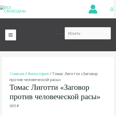
Перейти
0
к
содержимому
Искать
MAIN
×
MENU
Главная
/
Философия
/ Томас Лиготти «Заговор
против человеческой расы»
Томас Лиготти «Заговор
против человеческой расы»
935
₽