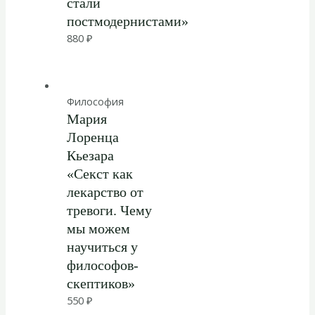
стали
постмодернистами»
880
₽
Философия
Мария
Лоренца
Кьезара
«Секст как
лекарство от
тревоги. Чему
мы можем
научиться у
философов-
скептиков»
550
₽