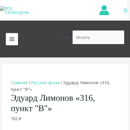
Перейти
0
к
содержимому
Искать
MAIN
×
MENU
Главная
/
Русская проза
/ Эдуард Лимонов «316,
пункт "В"»
Эдуард Лимонов «316,
пункт "В"»
762
₽