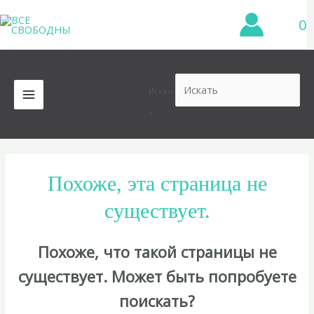
Перейти
0
к
содержимому
Искать
MAIN
×
MENU
Похоже, эта страница не
существует.
Похоже, что такой страницы не
существует. Может быть попробуете
поискать?