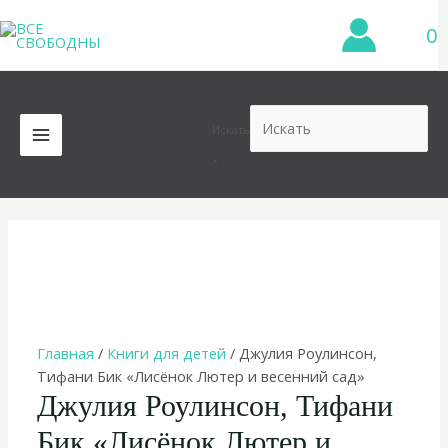
Перейти
0
к
содержимому
Искать
MAIN
×
MENU
Главная
/
Книги для детей
/ Джулия Роулинсон,
Тифани Бик «Лисёнок Лютер и весенний сад»
Джулия Роулинсон, Тифани
Бик «Лисёнок Лютер и