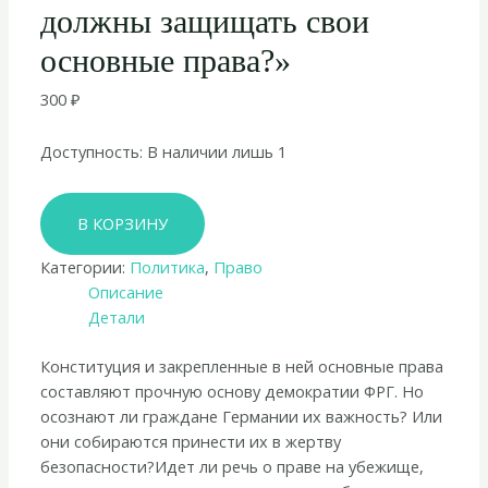
должны защищать свои
основные права?»
300
₽
Доступность:
В наличии лишь 1
Количество
В КОРЗИНУ
товара
Сабина
Категории:
Политика
,
Право
Лойтхойссер-
Описание
Шнарренбергер
Детали
«Страх
съедает
Конституция и закрепленные в ней основные права
свободу.
составляют прочную основу демократии ФРГ. Но
Почему
осознают ли граждане Германии их важность? Или
мы
они собираются принести их в жертву
должны
безопасности?Идет ли речь о праве на убежище,
защищать