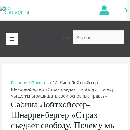
Перейти
0
к
содержимому
Искать
MAIN
×
MENU
Главная
/
Политика
/ Сабина Лойтхойссер-
Шнарренбергер «Страх съедает свободу. Почему
мы должны защищать свои основные права?»
Сабина Лойтхойссер-
Шнарренбергер «Страх
съедает свободу. Почему мы