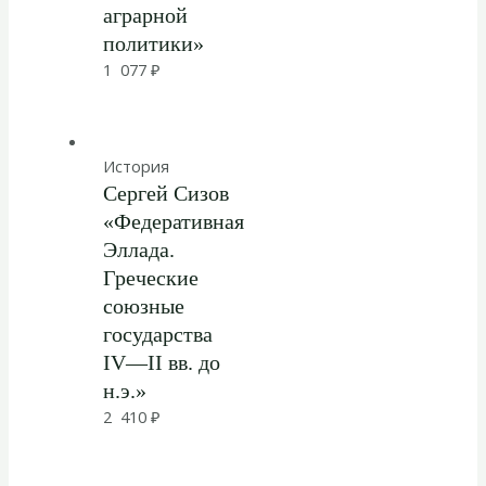
аграрной
политики»
1 077
₽
История
Сергей Сизов
«Федеративная
Эллада.
Греческие
союзные
государства
IV—II вв. до
н.э.»
2 410
₽