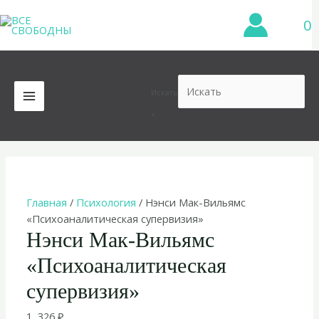
Перейти
0
к
содержимому
Искать
MAIN
×
MENU
Главная
/
Психология
/ Нэнси Мак-Вильямс
«Психоаналитическая супервизия»
Нэнси Мак-Вильямс
«Психоаналитическая
супервизия»
1 326
₽