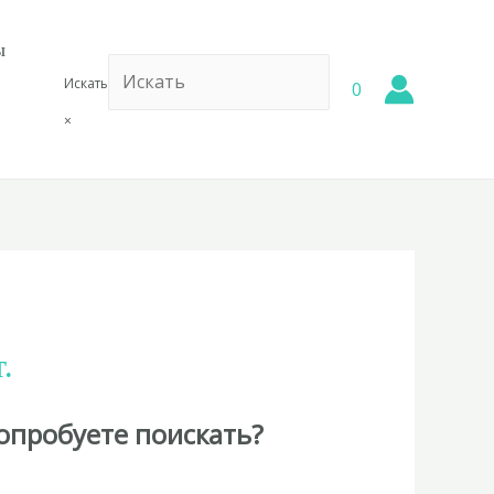
ы
Искать
0
×
.
опробуете поискать?