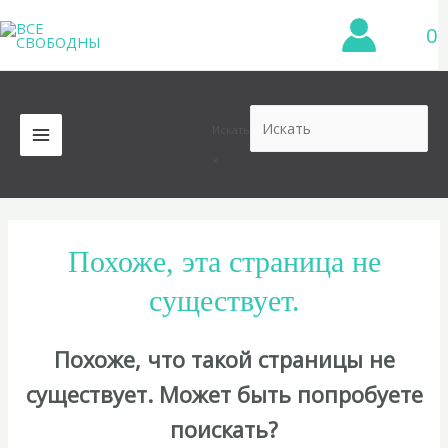
Перейти
0
к
содержимому
Искать
MAIN
×
MENU
Похоже, эта страница не
существует.
Похоже, что такой страницы не
существует. Может быть попробуете
поискать?