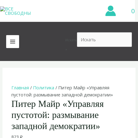
Перейти
0
к
содержимому
Искать
MAIN
×
MENU
Главная
/
Политика
/ Питер Майр «Управляя
пустотой: размывание западной демократии»
Питер Майр «Управляя
пустотой: размывание
западной демократии»
823
₽