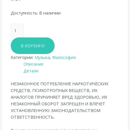
Доступность:
В наличии
Количество
товара
Настасья
В КОРЗИНУ
Хрущёва
«Метамодерн
Категории:
Музыка
,
Философия
в
Описание
музыке
Детали
и
вокруг
НЕЗАКОННОЕ ПОТРЕБЛЕНИЕ НАРКОТИЧЕСКИХ
неё»
СРЕДСТВ, ПСИХОТРОПНЫХ ВЕЩЕСТВ, ИХ
АНАЛОГОВ ПРИЧИНЯЕТ ВРЕД ЗДОРОВЬЮ, ИХ
НЕЗАКОННЫЙ ОБОРОТ ЗАПРЕЩЕН И ВЛЕЧЕТ
УСТАНОВЛЕННУЮ ЗАКОНОДАТЕЛЬСТВОМ
ОТВЕТСТВЕННОСТЬ.