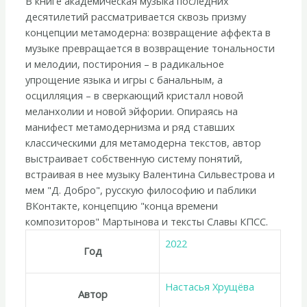
В книге академическая музыка последних
десятилетий рассматривается сквозь призму
концепции метамодерна: возвращение аффекта в
музыке превращается в возвращение тональности
и мелодии, постирония – в радикальное
упрощение языка и игры с банальным, а
осцилляция – в сверкающий кристалл новой
меланхолии и новой эйфории. Опираясь на
манифест метамодернизма и ряд ставших
классическими для метамодерна текстов, автор
выстраивает собственную систему понятий,
встраивая в нее музыку Валентина Сильвестрова и
мем "Д. Добро", русскую философию и паблики
ВКонтакте, концепцию "конца времени
композиторов" Мартынова и тексты Славы КПСС.
2022
Год
Настасья Хрущёва
Автор