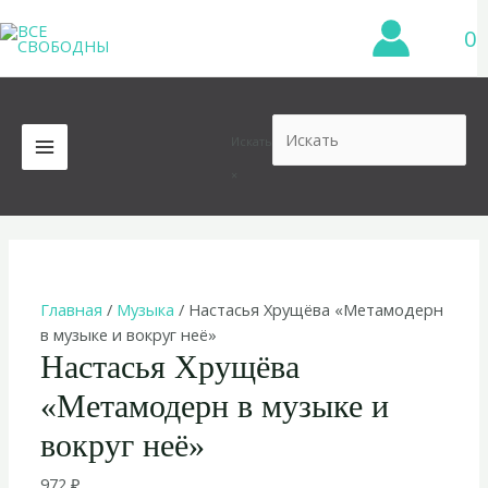
Перейти
0
к
содержимому
Искать
MAIN
×
MENU
Главная
/
Музыка
/ Настасья Хрущёва «Метамодерн
в музыке и вокруг неё»
Настасья Хрущёва
«Метамодерн в музыке и
вокруг неё»
972
₽