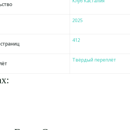
Клуб Касталия
ьство
2025
д
412
 страниц
Твёрдый переплёт
лёт
х: