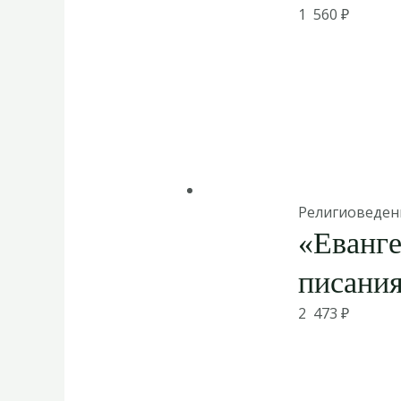
1 560
₽
Религиоведен
«Еванге
писани
2 473
₽