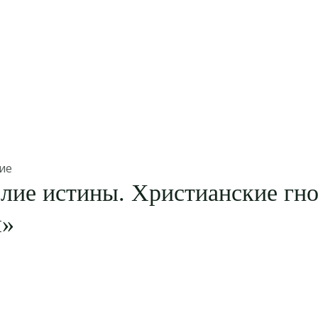
ие
лие истины. Христианские гн
я»