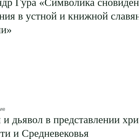
ндр Гура «Символика сновиден
ния в устной и книжной славя
ии»
ие
и дьявол в представлении хр
ти и Средневековья