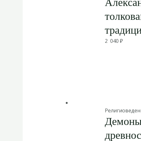
Алекса
толкова
традиц
2 040
₽
Религиоведен
Демоны 
древнос