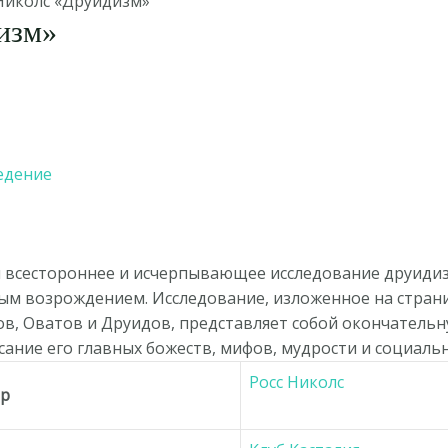
 Николс «Друидизм»
изм»
едение
й всестороннее и исчерпывающее исследование друидиз
ым возрождением. Исследование, изложенное на стра
, Оватов и Друидов, представляет собой окончательну
ание его главных божеств, мифов, мудрости и социаль
Росс Николс
ор