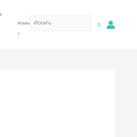
ы
Искать
0
×