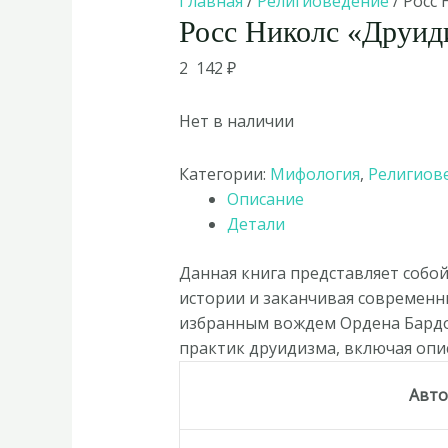
Главная
/
Религиоведение
/ Росс
Росс Николс «Друид
2 142
₽
Нет в наличии
Категории:
Мифология
,
Религиов
Описание
Детали
Данная книга представляет собо
истории и заканчивая современн
избранным вождем Ордена Бардов
практик друидизма, включая опис
Авт