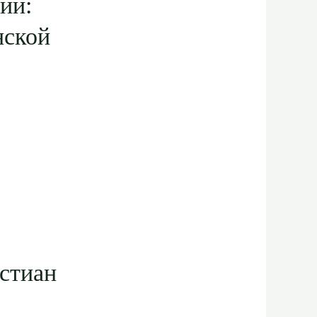
ий:
нской
истиан