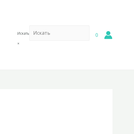
Искать
0
×