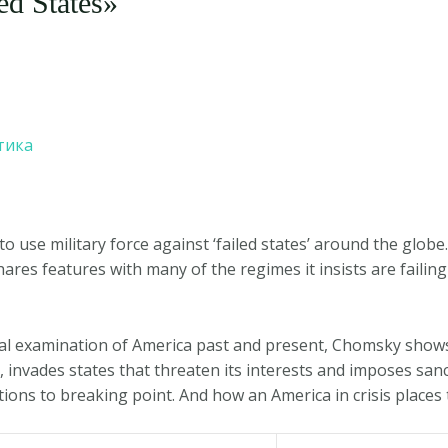
d States»
тика
 to use military force against ‘failed states’ around the gl
hares features with many of the regimes it insists are failin
cal examination of America past and present, Chomsky sho
 invades states that threaten its interests and imposes sa
tions to breaking point. And how an America in crisis places 