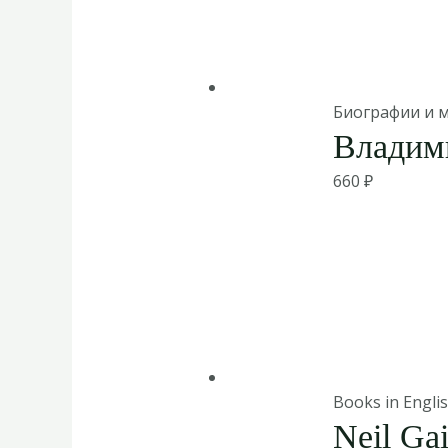
Биографии и 
Владими
660
₽
Books in Engli
Neil Ga