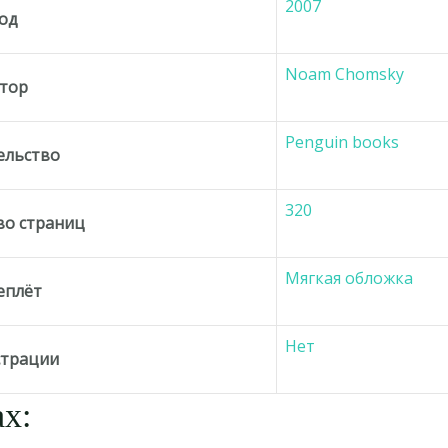
2007
од
Noam Chomsky
тор
Penguin books
ельство
320
во страниц
Мягкая обложка
еплёт
Нет
трации
х: