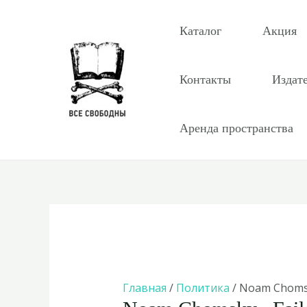
Перейти
к
Каталог
Акция
содержимому
Контакты
Издат
Аренда пространства
Главная
/
Политика
/ Noam Chomsk