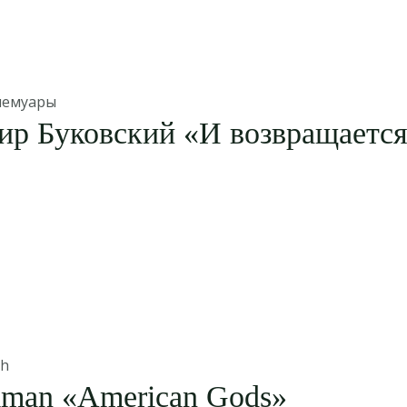
мемуары
р Буковский «И возвращается 
sh
iman «American Gods»