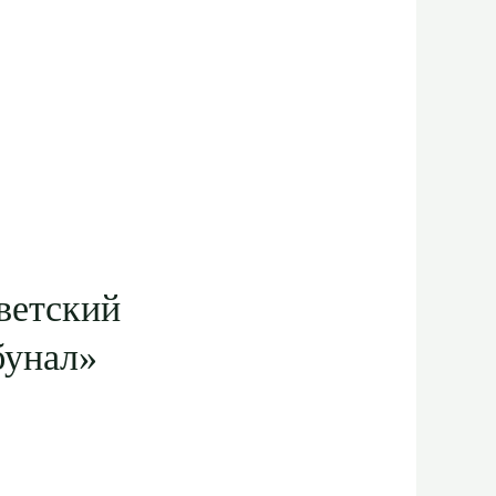
ветский
бунал»