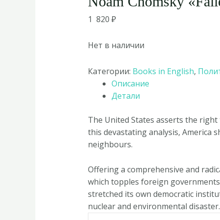
Noam Chomsky «Faile
1 820
₽
Нет в наличии
Категории:
Books in English
,
Поли
Описание
Детали
The United States asserts the right
this devastating analysis, America s
neighbours.
Offering a comprehensive and radi
which topples foreign governments,
stretched its own democratic institu
nuclear and environmental disaster.