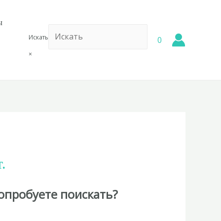
ы
Искать
0
×
.
опробуете поискать?