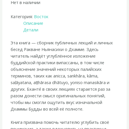
Нет в наличии
Категория:
Восток
Описание
Детали
Эта книга — сборник публичных лекций и личных
бесед Ракване Ньянасихи о Дхамме. Здесь
читатель найдёт углублённое изложение
буддийской практики випассаны, в том числе
объяснение значений некоторых палийских
терминов, таких как anicca, sankhāra, kāma,
saḷāyatana, aṭṭhārasa dhātuyo, yoniso manasikāra и
других. Бханте́ в своих лекциях старается раз за
разом донести смысл оригинальных понятий,
чтобы мы смогли ощутить вкус изначальной
Дхаммы Будды во всей её полноте.
Книга призвана помочь читателю углубить своё
понимание, а также вдохновить на практику и