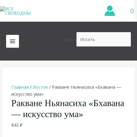
Перейти
0
к
содержимому
Искать
MAIN
×
MENU
Главная
/
Восток
/ Ракване Ньянасиха «Бхавана —
искусство ума»
Ракване Ньянасиха «Бхавана
— искусство ума»
842
₽