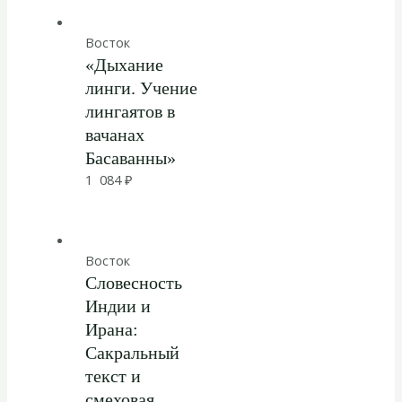
Восток
«Дыхание
линги. Учение
лингаятов в
вачанах
Басаванны»
1 084
₽
Восток
Словесность
Индии и
Ирана:
Сакральный
текст и
смеховая