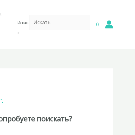
ы
Искать
0
×
.
опробуете поискать?