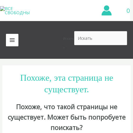
Перейти
0
к
содержимому
Искать
MAIN
×
MENU
Похоже, эта страница не
существует.
Похоже, что такой страницы не
существует. Может быть попробуете
поискать?