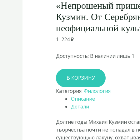
«Непрошеный прише
Кузмин. От Серебрян
неофициальной куль
1 224
₽
Доступность:
В наличии лишь 1
Количество
В КОРЗИНУ
товара
Александра
Категория:
Филология
Пахомова
Описание
«Непрошеный
Детали
пришелец:
Михаил
Долгие годы Михаил Кузмин ост
Кузмин.
творчества почти не попадал в 
От
существующую лакуну, охватывая 