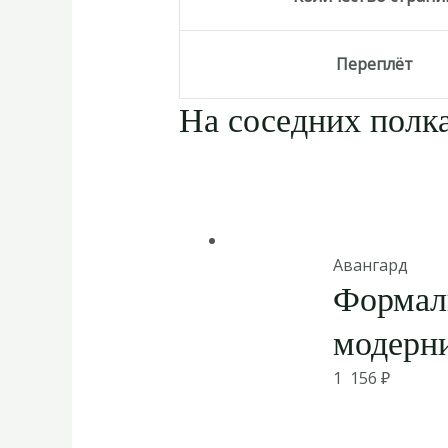
Переплёт
На соседних полка
Авангард
Формал
модерни
1 156
₽