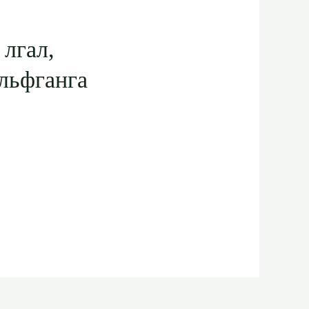
 лгал,
ольфганга