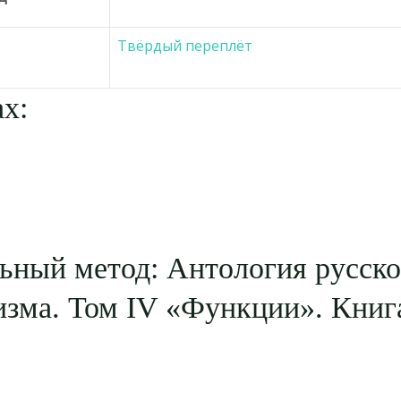
Твёрдый переплёт
х:
ьный метод: Антология русско
зма. Том IV «Функции». Книг