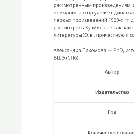
Серебряного
рассмотренным произведениям, с
века
внимание автор уделяет динамик
к
первых произведений 1900-х гг. 
неофициальной
рассмотреть Кузмина не как замк
культуре»
литературы ХХ в., причастную к 
Александра Пахомова — PhD, ис
ВШЭ (СПб).
Автор
Издательство
Год
Количество страни