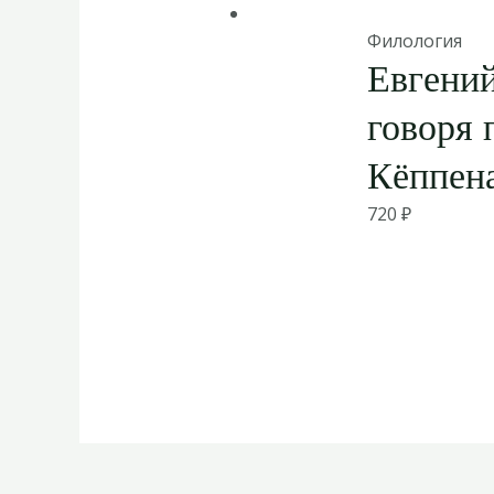
Филология
Евгений
говоря 
Кёппен
720
₽