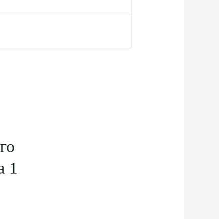
го
а 1