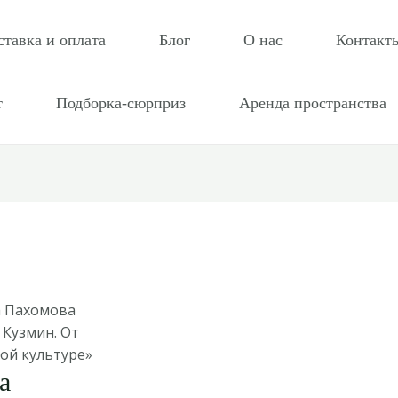
ставка и оплата
Блог
О нас
Контакт
т
Подборка-сюрприз
Аренда пространства
а Пахомова
Кузмин. От
ой культуре»
а