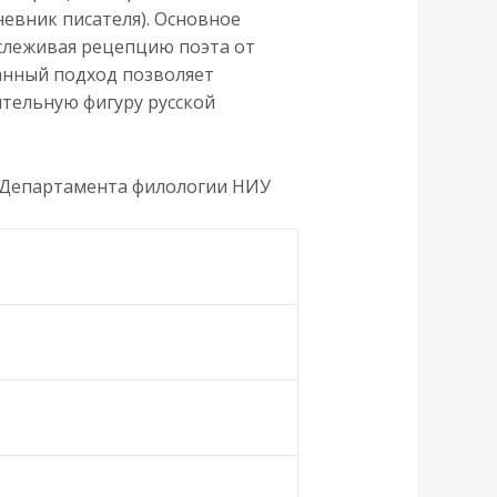
евник писателя). Основное
слеживая рецепцию поэта от
ранный подход позволяет
ительную фигуру русской
ь Департамента филологии НИУ