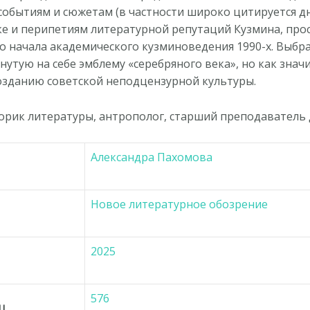
обытиям и сюжетам (в частности широко цитируется дн
е и перипетиям литературной репутаций Кузмина, про
до начала академического кузминоведения 1990-х. Выб
нутую на себе эмблему «серебряного века», но как знач
созданию советской неподцензурной культуры.
торик литературы, антрополог, старший преподавател
Александра Пахомова
Новое литературное обозрение
2025
576
ц