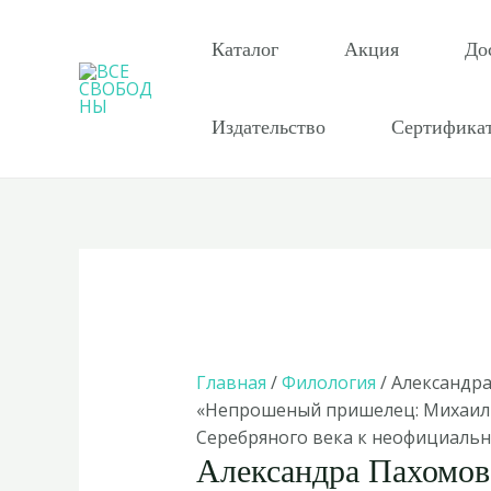
Перейти
к
Каталог
Акция
До
содержимому
Издательство
Сертифика
Главная
/
Филология
/ Александр
«Непрошеный пришелец: Михаил 
Серебряного века к неофициальн
Александра Пахомов