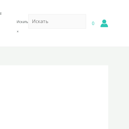
ы
Искать
0
×