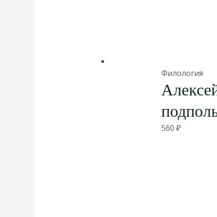
Филология
Алексей
подпол
560
₽