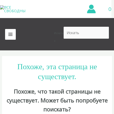
Перейти
0
к
содержимому
Искать
MAIN
×
MENU
Похоже, эта страница не
существует.
Похоже, что такой страницы не
существует. Может быть попробуете
поискать?