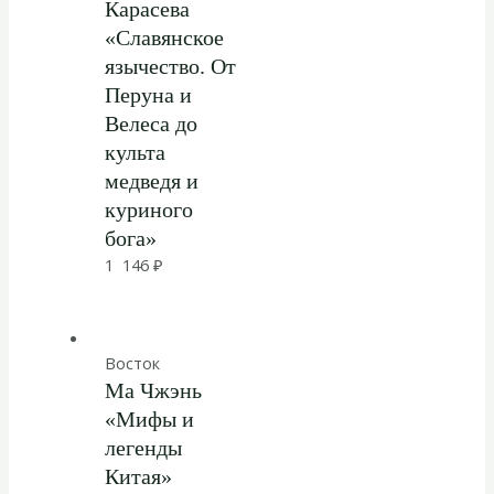
Карасева
«Славянское
язычество. От
Перуна и
Велеса до
культа
медведя и
куриного
бога»
1 146
₽
Восток
Ма Чжэнь
«Мифы и
легенды
Китая»