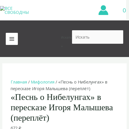
Перейти
0
к
содержимому
Искать
MAIN
×
MENU
Главная
/
Мифология
/ «Песнь о Нибелунгах» в
пересказе Игоря Малышева (переплёт)
«Песнь о Нибелунгах» в
пересказе Игоря Малышева
(переплёт)
672
₽