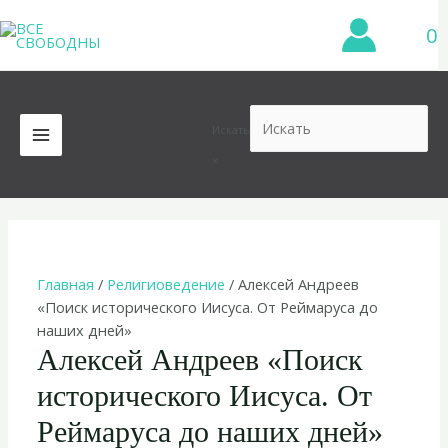
Перейти
0
к
содержимому
Искать
MAIN
×
MENU
Главная
/
Религиоведение
/ Алексей Андреев
«Поиск исторического Иисуса. От Реймаруса до
наших дней»
Алексей Андреев «Поиск
исторического Иисуса. От
Реймаруса до наших дней»