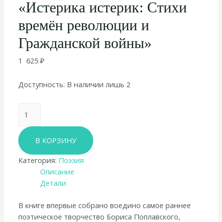
«Истерика истерик: Стихи
времён революции и
Гражданской войны»
1 625
₽
Доступность:
В наличии лишь 2
Количество
товара
Борис
В КОРЗИНУ
Поплавский
«Истерика
Категория:
Поэзия
истерик:
Описание
Стихи
Детали
времён
революции
В книге впервые собрано воедино самое раннее
и
поэтическое творчество Бориса Поплавского,