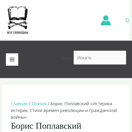
Перейти
к
содержимому
0
Искать
MAIN
×
MENU
Главная
/
Поэзия
/ Борис Поплавский «Истерика
истерик: Стихи времён революции и Гражданской
войны»
Борис Поплавский