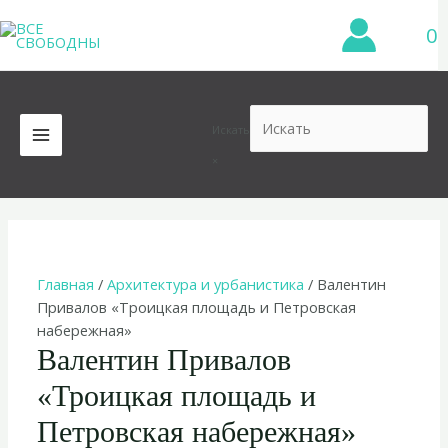
Перейти
0
к
содержимому
Искать
MAIN
×
MENU
Главная
/
Архитектура и урбанистика
/ Валентин
Привалов «Троицкая площадь и Петровская
набережная»
Валентин Привалов
«Троицкая площадь и
Петровская набережная»