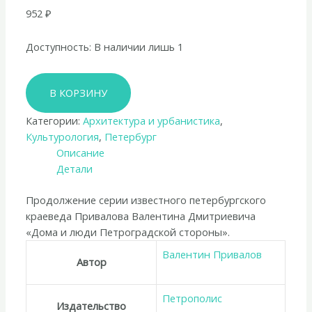
952
₽
Доступность:
В наличии лишь 1
Количество
В КОРЗИНУ
товара
Валентин
Категории:
Архитектура и урбанистика
,
Привалов
Культурология
,
Петербург
«Троицкая
Описание
площадь
Детали
и
Петровская
Продолжение серии известного петербургского
набережная»
краеведа Привалова Валентина Дмитриевича
«Дома и люди Петроградской стороны».
Валентин Привалов
Автор
Петрополис
Издательство