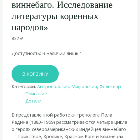
виннебаго. Исследование
литературы коренных
народов»
832
₽
Доступность:
В наличии лишь 1
Количество
В КОРЗИНУ
товара
Пол
Категории:
Антропология
,
Мифология
,
Фольклор
Радин
Описание
«Циклы
Детали
о
героях
В представленной работе антрополога Пола
виннебаго.
Радина (1883–1959) рассматриваются четыре цикла
Исследование
о героях североамериканских индейцев виннебаго
литературы
— Трикстере, Кролике, Красном Роге и Близнецах.