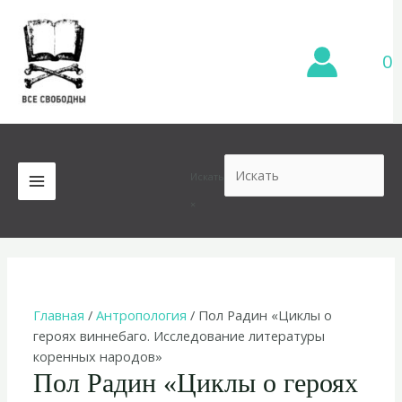
Перейти
к
содержимому
0
Искать
MAIN
×
MENU
Главная
/
Антропология
/ Пол Радин «Циклы о
героях виннебаго. Исследование литературы
коренных народов»
Пол Радин «Циклы о героях