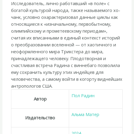
коренных
Исследователь, лично работавший «в поле» с
народов»
богатой культурой народа, также называемого хо-
чанк, условно охарактеризовал данные циклы как
относящиеся к «изначальному, первобытному,
олимпийскому и прометеевскому периодам»,
считая их вписанными в единый контекст историй
о преобразовании вселенной — от хаотичного и
неоформленного мира Трикстера до мира,
принадлежащего человеку. Плодотворная и
счастливая встреча Радина с виннебаго позволила
ему сохранить культуру этих индейцев для
человечества, а самому войти в когорту виднейших
антропологов США.
Пол Радин
Автор
Альма Матер
Издательство
2024