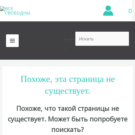
Перейти
0
к
содержимому
Искать
MAIN
×
MENU
Похоже, эта страница не
существует.
Похоже, что такой страницы не
существует. Может быть попробуете
поискать?