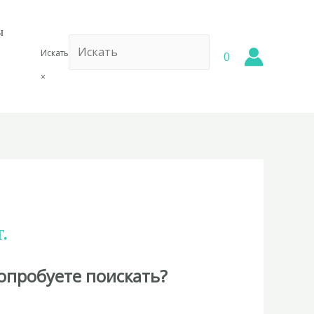
ы
Искать
0
×
.
опробуете поискать?