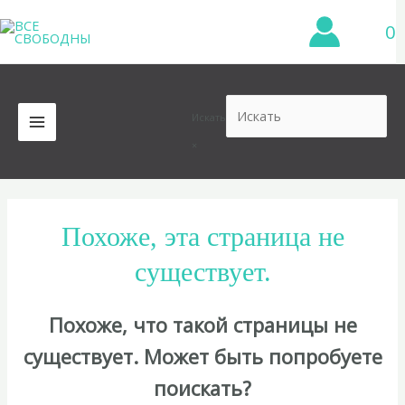
Перейти
0
к
содержимому
Искать
MAIN
×
MENU
Похоже, эта страница не
существует.
Похоже, что такой страницы не
существует. Может быть попробуете
поискать?