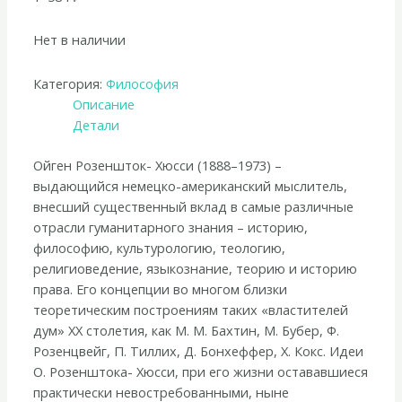
Нет в наличии
Категория:
Философия
Описание
Детали
Ойген Розеншток- Хюсси (1888–1973) –
выдающийся немецко-американский мыслитель,
внесший существенный вклад в самые различные
отрасли гуманитарного знания – историю,
философию, культурологию, теологию,
религиоведение, языкознание, теорию и историю
права. Его концепции во многом близки
теоретическим построениям таких «властителей
дум» XX столетия, как М. М. Бахтин, М. Бубер, Ф.
Розенцвейг, П. Тиллих, Д. Бонхеффер, Х. Кокс. Идеи
О. Розенштока- Хюсси, при его жизни остававшиеся
практически невостребованными, ныне