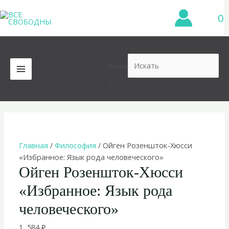
Перейти
0
к
содержимому
Искать
MAIN
×
MENU
Главная
/
Философия
/ Ойген Розеншток-Хюсси
«Избранное: Язык рода человеческого»
Ойген Розеншток-Хюсси
«Избранное: Язык рода
человеческого»
1 584
₽