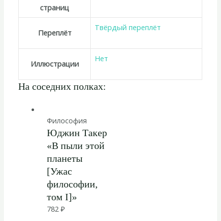
страниц
Твёрдый переплёт
Переплёт
Нет
Иллюстрации
На соседних полках:
Философия
Юджин Такер
«В пыли этой
планеты
[Ужас
философии,
том I]»
782
₽