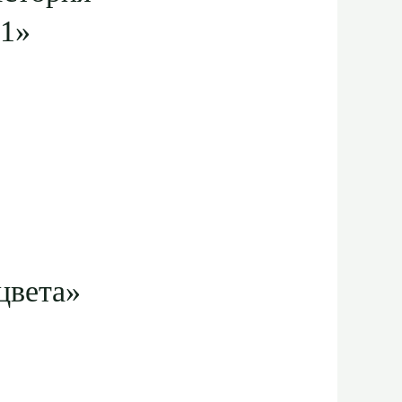
91»
цвета»