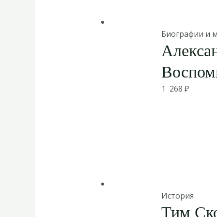
Биографии и 
Алекса
Воспом
1 268
₽
История
Тим Ск