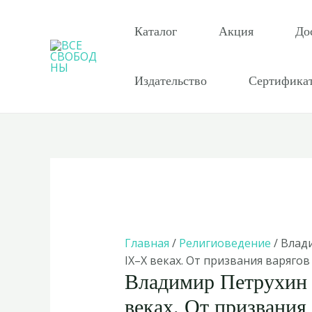
Перейти
к
Каталог
Акция
До
содержимому
Издательство
Сертифика
Главная
/
Религиоведение
/ Влад
IX–X веках. От призвания варяго
Владимир Петрухин 
веках. От призвания 