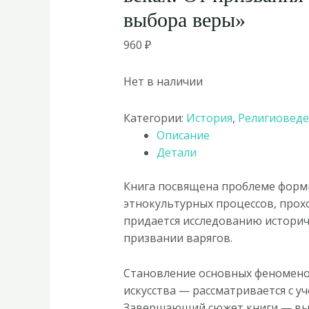
выбора веры»
960
₽
Нет в наличии
Категории:
История
,
Религиовед
Описание
Детали
Книга посвящена проблеме форми
этнокультурных процессов, проход
придается исследованию историче
призвании варягов.
Становление основных феноменов
искусства — рассматривается с 
Завершающий сюжет книги — выбо