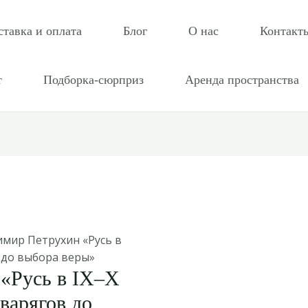
ставка и оплата
Блог
О нас
Контакт
т
Подборка-сюрприз
Аренда пространства
имир Петрухин «Русь в
в до выбора веры»
«Русь в IX–X
варягов до