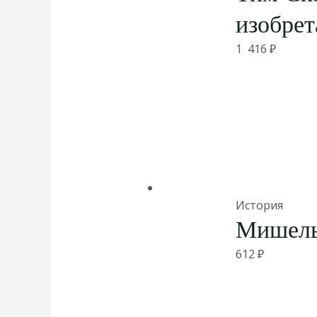
изобрет
1 416
₽
История
Мишель
612
₽