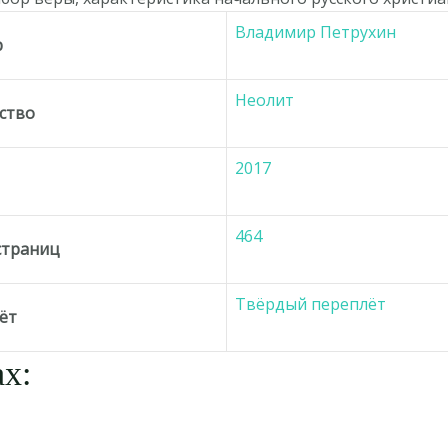
Владимир Петрухин
р
Неолит
ство
2017
464
страниц
Твёрдый переплёт
ёт
х: