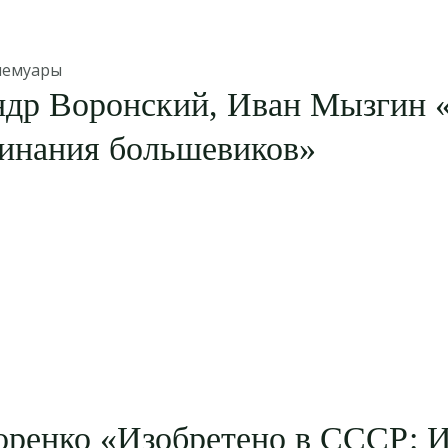
мемуары
ндр Воронский, Иван Мызгин 
инания большевиков»
оренко «Изобретено в СССР: 