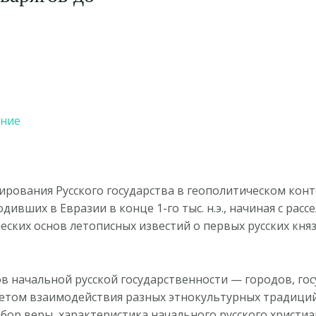
ение
рования Русского государства в геополитическом конт
ивших в Евразии в конце 1-го тыс. н.э., начиная с расс
ских основ летописных известий о первых русских князь
 начальной русской государственности — городов, госу
учетом взаимодействия разных этнокультурных традиций
р веры, характеристика начального русского христиан