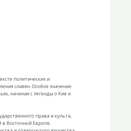
ексте политических и
еления славян. Особое значение
ях, начиная с легенды о Кие и
дарственного права и культа,
 в Восточной Европе.
ства и отвергнутого язычества.