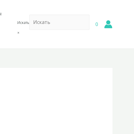
ы
Искать
0
×