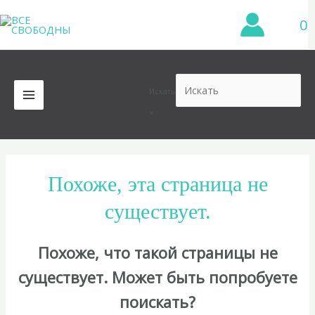
Перейти
0
к
содержимому
Искать
MAIN
×
MENU
Похоже, эта страница не
существует.
Похоже, что такой страницы не
существует. Может быть попробуете
поискать?