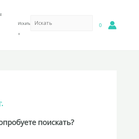
ы
Искать
0
×
.
опробуете поискать?