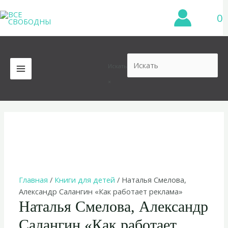
Перейти
0
к
содержимому
Искать
MAIN
×
MENU
Главная
/
Книги для детей
/ Наталья Смелова,
Александр Салангин «Как работает реклама»
Наталья Смелова, Александр
Салангин «Как работает