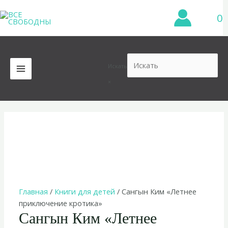
Перейти
0
к
содержимому
Искать
MAIN
×
MENU
Главная
/
Книги для детей
/ Сангын Ким «Летнее
приключение кротика»
Сангын Ким «Летнее