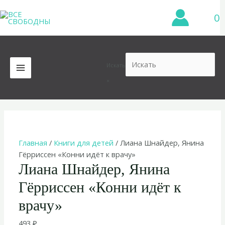
Перейти
0
к
содержимому
Искать
MAIN
×
MENU
Главная
/
Книги для детей
/ Лиана Шнайдер, Янина
Гёрриссен «Конни идёт к врачу»
Лиана Шнайдер, Янина
Гёрриссен «Конни идёт к
врачу»
493
₽