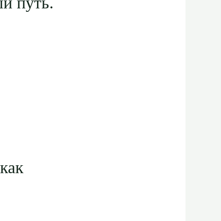
й путь.
 как