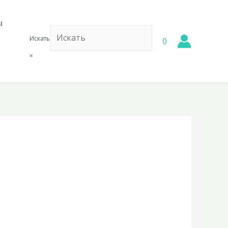
ы
Искать
0
×