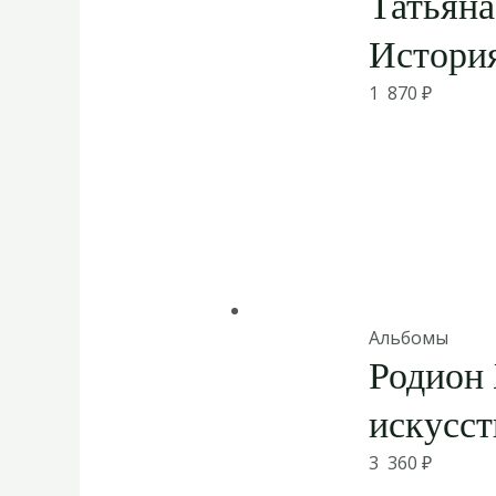
Татьян
Истори
1 870
₽
Альбомы
Родион 
искусст
3 360
₽