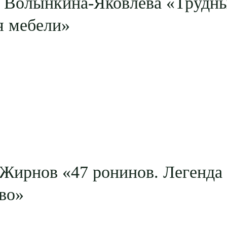
а Волынкина-Яковлева «Трудны
я мебели»
Жирнов «47 ронинов. Легенда
во»