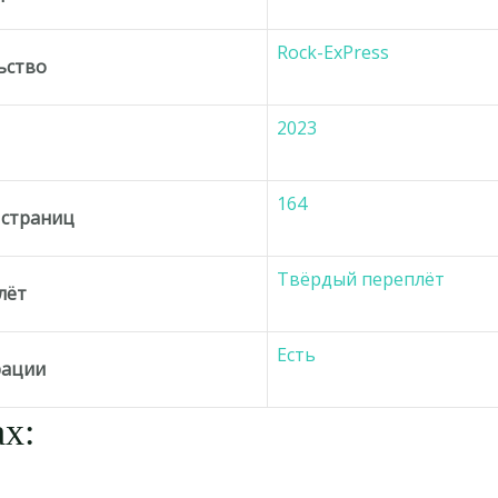
Rock-ExPress
ьство
2023
д
164
 страниц
Твёрдый переплёт
лёт
Есть
рации
х: