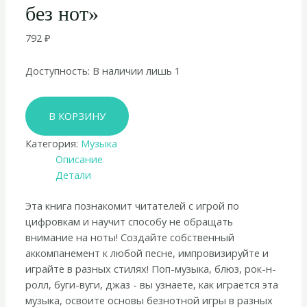
без нот»
792
₽
Доступность:
В наличии лишь 1
Количество
В КОРЗИНУ
товара
Юлия
Категория:
Музыка
Шишкина
Описание
«Не
Детали
классическое
фортепиано.
Эта книга познакомит читателей с игрой по
Как
цифровкам и научит способу не обращать
играть
внимание на ноты! Создайте собственный
в
аккомпанемент к любой песне, импровизируйте и
разных
играйте в разных стилях! Поп-музыка, блюз, рок-н-
стилях
ролл, буги-вуги, джаз - вы узнаете, как играется эта
без
музыка, освоите основы безнотной игры в разных