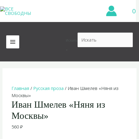
Перейти
0
к
содержимому
Искать
MAIN
×
MENU
Главная
/
Русская проза
/ Иван Шмелев «Няня из
Москвы»
Иван Шмелев «Няня из
Москвы»
560
₽