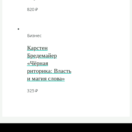
820
₽
Бизнес
Карстен
Бредемайер
«Чёрная
риторика: Власть
и магия слова»
325
₽