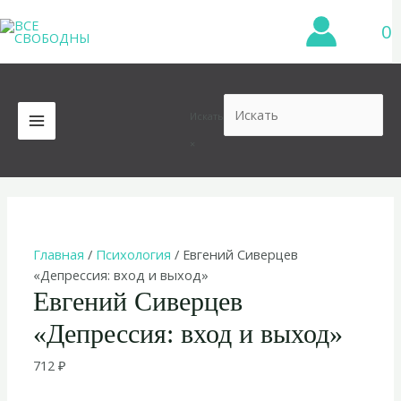
Перейти
0
к
содержимому
Искать
MAIN
×
MENU
Главная
/
Психология
/ Евгений Сиверцев
«Депрессия: вход и выход»
Евгений Сиверцев
«Депрессия: вход и выход»
712
₽