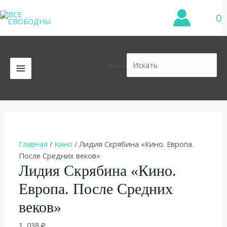
Перейти
0
к
содержимому
Искать
MAIN
×
MENU
Главная
/
Кино
/ Лидия Скрябина «Кино. Европа.
После Средних веков»
Лидия Скрябина «Кино.
Европа. После Средних
веков»
1 038
₽