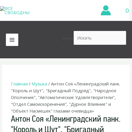
Перейти
0
к
содержимому
Искать
MAIN
×
MENU
Главная
/
Музыка
/ Антон Соя «Ленинградский панк.
"Король и Шут", "Бригадный Подряд", "Народное
Ополчение", "Автоматические Удовлетворители",
"Отдел Самоискоренения", "Дурное Влияние" и
"Объект Насмешек" глазами очевидца»
Антон Соя «Ленинградский панк.
"Король и Шут", "Бригадный