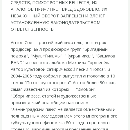
СРЕДСТВ, ПСИХОТРОПНЫХ ВЕЩЕСТВ, ИХ
АНАЛОГОВ ПРИЧИНЯЕТ ВРЕД ЗДОРОВЬЮ, ИХ
НЕЗАКОННЫЙ ОБОРОТ ЗАПРЕЩЕН И ВЛЕЧЕТ
УСТАНОВЛЕННУЮ ЗАКОНОДАТЕЛЬСТВОМ
ОТВЕТСТВЕННОСТЬ.
Антон Соя — российский писатель, поэт и рок-
продюсер. Был продюсером групп "Бригадный
подряд", "МультFильмы", "Кукрыниксы", "Башаков
BAND" и сольного альбома Михаила Горшенёва.
Автор культовой сатирической песни "Попса". В
2004–2005 году собрал и выпустил антологию в 10
томах "Поэты русского рока". Автор более 30 книг,
самая известная из которых — "ЭмоБой".
"Сборник эссе, статей и художественных
произведений под общим названием
"Ленинградский панк" не является объективным и
полноценным исследованием этого многогранного
субкультурного феномена 80-х годов прошлого
столетия, зародившегося и преставившегося в