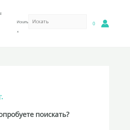
ы
Искать
0
×
.
опробуете поискать?