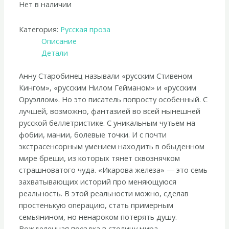
Нет в наличии
Категория:
Русская проза
Описание
Детали
Анну Старобинец называли «русским Стивеном
Кингом», «русским Нилом Гейманом» и «русским
Оруэллом». Но это писатель попросту особенный. С
лучшей, возможно, фантазией во всей нынешней
русской беллетристике. С уникальным чутьем на
фобии, мании, болевые точки. И с почти
экстрасенсорным умением находить в обыденном
мире бреши, из которых тянет сквознячком
страшноватого чуда. «Икарова железа» — это семь
захватывающих историй про меняющуюся
реальность. В этой реальности можно, сделав
простенькую операцию, стать примерным
семьянином, но ненароком потерять душу.
Вожделенная поездка в столицу мира