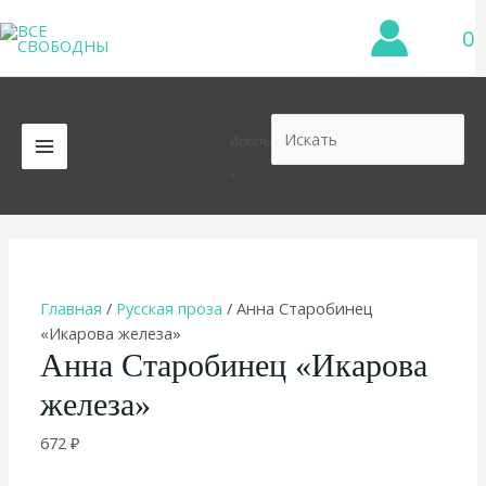
Перейти
0
к
содержимому
Искать
MAIN
×
MENU
Главная
/
Русская проза
/ Анна Старобинец
«Икарова железа»
Анна Старобинец «Икарова
железа»
672
₽