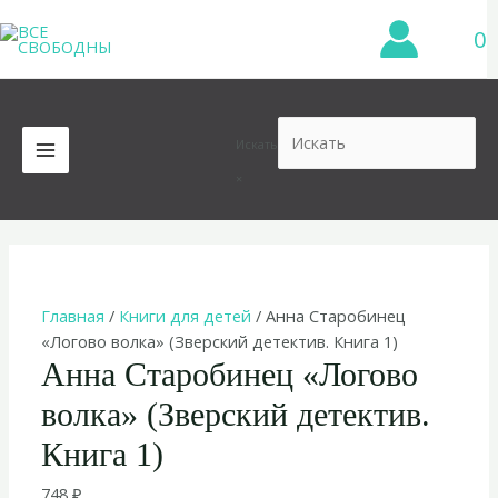
Перейти
0
к
содержимому
Искать
MAIN
×
MENU
Главная
/
Книги для детей
/ Анна Старобинец
«Логово волка» (Зверский детектив. Книга 1)
Анна Старобинец «Логово
волка» (Зверский детектив.
Книга 1)
748
₽